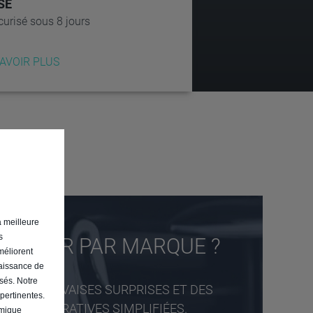
SÉ
curisé sous 8 jours
SAVOIR PLUS
a meilleure
s
PASSER PAR MARQUE ?
améliorent
naissance de
osés. Notre
E AUX MAUVAISES SURPRISES ET DES
 pertinentes.
ADMINISTRATIVES SIMPLIFIÉES.
omique