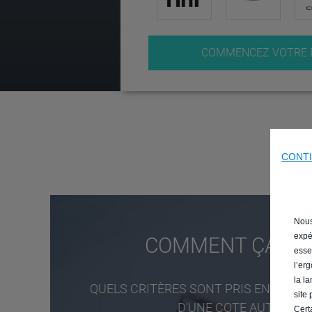
COMMENCEZ VOTRE 
CONTI
Nous 
expé
COMMENT ÇA M
esse
l’er
la l
QUELS CRITÈRES SONT PRIS EN COMP
site
D'UNE COTE AUTOMOBI
Cert