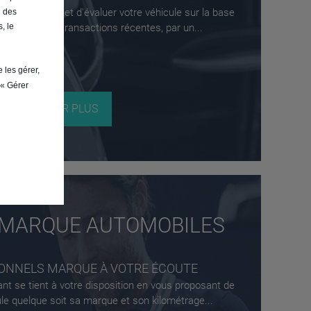
ue vous permet d'évaluer votre véhicule sur la base
n des
, le
arché et des transactions récentes, par un...
 les gérer,
 « Gérer
EN SAVOIR PLUS
 MARQUE AUTOMOBILES
ONNELS MARQUE À VOTRE ÉCOUTE
nt se tient à votre disposition en vous proposant de
le quelque soit sa marque et son kilométrage...