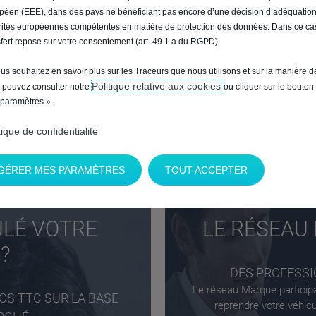
s-annonces, vous indiquez
Le service de Reprise Marq
péen (EEE), dans des pays ne bénéficiant pas encore d’une décision d’adéquatio
r le modèle exact...
rités européennes compétentes en matière de protection des données. Dans ce cas
d'observations du m
sfert repose sur votre consentement (art. 49.1.a du RGPD).
ous souhaitez en savoir plus sur les Traceurs que nous utilisons et sur la manière de
Politique relative aux cookies
 pouvez consulter notre
ou cliquer sur le bouton
paramètres ».
tique de confidentialité
GÉRER MES PARAMÈTRES
TOUT ACCEPTER
LÉ VOTRE
LE RÉSEAU
?
DES PROFESSI
Le réseau Marque participa
OS TTC SUR LA BASE
reprendre votre véhicu