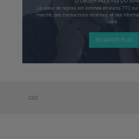
D'OBSERVATIONS DU MA
La valeur de reprise est estimée en euros TTC sur
marché, des transactions récentes, et des informat
votre...
EN SAVOIR PLUS
CGV