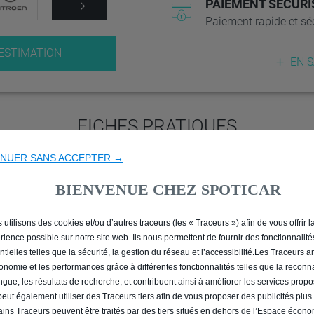
PAIEMENT SÉCURI
Paiement rapide et sé
ESTIMATION
EN 
FICHES PRATIQUES
ON VOUS AIDE À RÉUSSIR VOTRE REPRISE
NUER SANS ACCEPTER →
BIENVENUE CHEZ SPOTICAR
utilisons des cookies et/ou d’autres traceurs (les « Traceurs ») afin de vous offrir l
rience possible sur notre site web. Ils nous permettent de fournir des fonctionnalité
ARCHE
POURQUOI 
ntielles telles que la sécurité, la gestion du réseau et l’accessibilité.Les Traceurs 
gonomie et les performances grâce à différentes fonctionnalités telles que la recon
angue, les résultats de recherche, et contribuent ainsi à améliorer les services prop
TE DANS LE CALCUL
UNE ALTERNATIV
 peut également utiliser des Traceurs tiers afin de vous proposer des publicités plus
LE ?
DÉMARCHES 
ains Traceurs peuvent être traités par des tiers situés en dehors de l’Espace écon