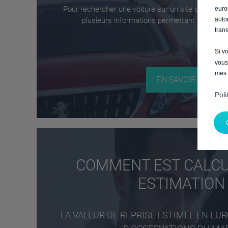
Pour rechercher une voiture sur un site de petite
euro
plusieurs informations permettant d'identifie
auto
tran
Si v
vous
mes 
EN SAVOIR PLUS
Poli
COMMENT EST CALCU
ESTIMATION 
LA VALEUR DE REPRISE ESTIMÉE EN EUR